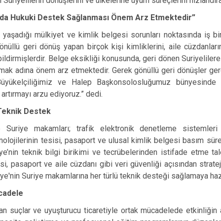
 Suriyelilerin dönüşlerini ve ülkelerine uyum süreçlerini hızlandır
nda Hukuki Destek Sağlanması Önem Arz Etmektedir”
 yaşadığı mülkiyet ve kimlik belgesi sorunları noktasında iş birl
nüllü geri dönüş yapan birçok kişi kimliklerini, aile cüzdanları
 bildirmişlerdir. Belge eksikliği konusunda, geri dönen Suriyelil
ırmak adına önem arz etmektedir. Gerek gönüllü geri dönüşler ger
Büyükelçiliğimiz ve Halep Başkonsolosluğumuz bünyesinde 
i artırmayı arzu ediyoruz.” dedi.
Teknik Destek
 Suriye makamları; trafik elektronik denetleme sistemleri
olojilerinin tesisi, pasaport ve ulusal kimlik belgesi basım süre
ye’nin teknik bilgi birikimi ve tecrübelerinden istifade etme tale
gesi, pasaport ve aile cüzdanı gibi veri güvenliği açısından stra
iye'nin Suriye makamlarına her türlü teknik desteği sağlamaya haz
cadele
n suçlar ve uyuşturucu ticaretiyle ortak mücadelede etkinliğin a