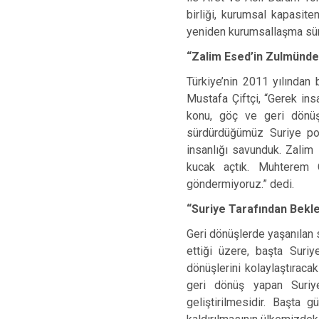
birliği, kurumsal kapasiten
yeniden kurumsallaşma süre
“Zalim Esed’in Zulmünde
Türkiye’nin 2011 yılından 
Mustafa Çiftçi, “Gerek in
konu, göç ve geri dönüşl
sürdürdüğümüz Suriye pol
insanlığı savunduk. Zalim
kucak açtık. Muhterem C
göndermiyoruz.” dedi.
“Suriye Tarafından Beklen
Geri dönüşlerde yaşanılan s
ettiği üzere, başta Suriy
dönüşlerini kolaylaştıraca
geri dönüş yapan Suriyeli
geliştirilmesidir. Başta