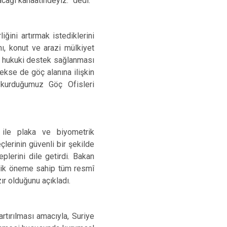
acağı kanaatindeyiz.” dedi.
iğini artırmak istediklerini
nı, konut ve arazi mülkiyet
ere hukuki destek sağlanması
ekse de göç alanına ilişkin
kurduğumuz Göç Ofisleri
 ile plaka ve biyometrik
çlerinin güvenli bir şekilde
plerini dile getirdi. Bakan
tejik öneme sahip tüm resmî
ır olduğunu açıkladı.
rtırılması amacıyla, Suriye