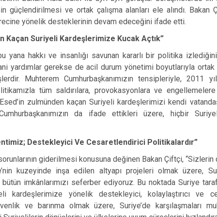
in güçlendirilmesi ve ortak çalışma alanları ele alındı. Bakan Çi
cine yönelik desteklerinin devam edeceğini ifade etti.
n Kaçan Suriyeli Kardeşlerimize Kucak Açtık”
bu yana hakkı ve insanlığı savunan kararlı bir politika izlediğini
sani yardımlar gerekse de acil durum yönetimi boyutlarıyla orta
erdir. Muhterem Cumhurbaşkanımızın tensipleriyle, 2011 yılı
itikamızla tüm saldırılara, provokasyonlara ve engellemelere
 Esed’in zulmünden kaçan Suriyeli kardeşlerimizi kendi vatand
umhurbaşkanımızın da ifade ettikleri üzere, hiçbir Suriyel
timiz; Destekleyici Ve Cesaretlendirici Politikalardır”
orunlarının giderilmesi konusuna değinen Bakan Çiftçi, “Sizlerin 
e’nin kuzeyinde inşa edilen altyapı projeleri olmak üzere, Sur
k bütün imkânlarımızı seferber ediyoruz. Bu noktada Suriye tara
 kardeşlerimize yönelik destekleyici, kolaylaştırıcı ve cesa
 güvenlik ve barınma olmak üzere, Suriye’de karşılaşmaları mu