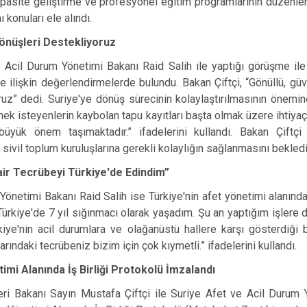
 kapasite geliştirme ve profesyonel eğitim programlarının düzen
ı konuları ele alındı.
önüşleri Destekliyoruz
 Acil Durum Yönetimi Bakanı Raid Salih ile yaptığı görüşme il
e ilişkin değerlendirmelerde bulundu. Bakan Çiftçi, “Gönüllü, güve
uz” dedi. Suriye'ye dönüş sürecinin kolaylaştırılmasının önemin
ek isteyenlerin kaybolan tapu kayıtları başta olmak üzere ihtiyaç
 büyük önem taşımaktadır.” ifadelerini kullandı. Bakan Çiftçi 
ivil toplum kuruluşlarına gerekli kolaylığın sağlanmasını bekledikl
air Tecrübeyi Türkiye'de Edindim”
Yönetimi Bakanı Raid Salih ise Türkiye'nin afet yönetimi alanında
n Türkiye'de 7 yıl sığınmacı olarak yaşadım. Şu an yaptığım işlere 
rkiye'nin acil durumlara ve olağanüstü hallere karşı gösterdiği b
rındaki tecrübeniz bizim için çok kıymetli.” ifadelerini kullandı.
imi Alanında İş Birliği Protokolü İmzalandı
eri Bakanı Sayın Mustafa Çiftçi ile Suriye Afet ve Acil Durum 