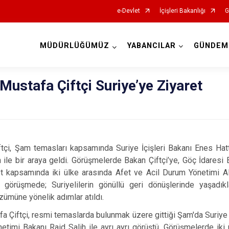
e-Devlet
İçişleri Bakanlığı
G
MÜDÜRLÜĞÜMÜZ
YABANCILAR
GÜNDEM
İl Göç İdaresi Müdürlükleri
 Mustafa Çiftçi Suriye’ye Ziyaret
iftçi, Şam temasları kapsamında Suriye İçişleri Bakanı Enes Ha
h ile bir araya geldi. Görüşmelerde Bakan Çiftçi’ye, Göç İdare
ret kapsamında iki ülke arasında Afet ve Acil Durum Yönetimi Al
ı görüşmede; Suriyelilerin gönüllü geri dönüşlerinde yaşadıkl
özümüne yönelik adımlar atıldı.
afa Çiftçi, resmi temaslarda bulunmak üzere gittiği Şam'da Suriye 
etimi Bakanı Raid Salih ile ayrı ayrı görüştü. Görüşmelerde iki 