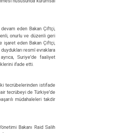
lenmesi hususunda kurumsal
e devam eden Bakan Çiftçi,
nli, onurlu ve düzenli geri
e işaret eden Bakan Çiftçi,
 duydukları resmî evraklara
ayrıca, Suriye'de faaliyet
erini ifade etti.
ki tecrübelerinden istifade
dair tecrübeyi de Türkiye'de
aşarılı müdahaleleri takdir
Yönetimi Bakanı Raid Salih