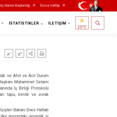
öç İdaresi Başkanlığı
Düzce Valiliği
İSTATİSTİKLER
İLETİŞİM
25
°C
ttab ve Afet ve Acil Durum
si Başkanı Muhammet Selami
anında İş Birliği Protokolü
arı tapu, kimlik ve evrak
İçişleri Bakanı Enes Hattab
ülke arasındaki güvenlik iş