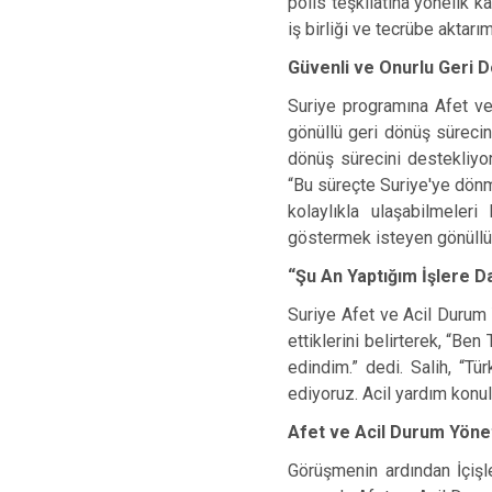
polis teşkilatına yönelik
iş birliği ve tecrübe aktarım
Güvenli ve Onurlu Geri D
Suriye programına Afet ve
gönüllü geri dönüş sürecin
dönüş sürecini destekliyor
“Bu süreçte Suriye'ye dönm
kolaylıkla ulaşabilmeleri
göstermek isteyen gönüllü s
“Şu An Yaptığım İşlere D
Suriye Afet ve Acil Durum 
ettiklerini belirterek, “Be
edindim.” dedi. Salih, “Tü
ediyoruz. Acil yardım konula
Afet ve Acil Durum Yönet
Görüşmenin ardından İçişl