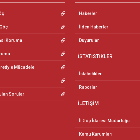
öç
Haberler
 Göç
İlden Haberler
ası Koruma
Duyurular
oruma
İSTATİSTİKLER
aretiyle Mücadele
İstatistikler
Raporlar
ulan Sorular
İLETİŞİM
İl Göç İdaresi Müdürlüğü
Kamu Kurumları