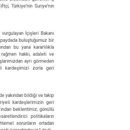
ftçi, Türkiye'nin Suriye'nin
 vurgulayan İçişleri Bakanı
k paydada buluştuğumuz bir
ndan bu yana kararlılıkla
 rağmen hakkı, adaleti ve
aşlarımızdan ayrı görmeden
i kardeşimizi zorla geri
de yakından bildiği ve takip
iyeli kardeşlerimizin geri
fından beklentimiz; gönüllü
retlendirici politikaların
htemel sorunların ortadan