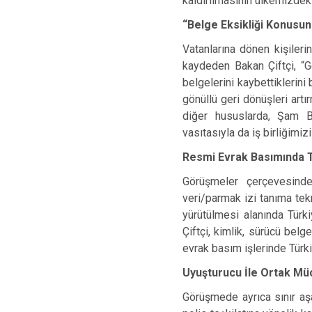
kaldırılmasının ülkemizdeki
“Belge Eksikliği Konusu
Vatanlarına dönen kişilerin
kaydeden Bakan Çiftçi, “Gö
belgelerini kaybettiklerini
gönüllü geri dönüşleri art
diğer hususlarda, Şam 
vasıtasıyla da iş birliğimiz
Resmi Evrak Basımında 
Görüşmeler çerçevesinde
veri/parmak izi tanıma tekn
yürütülmesi alanında Türki
Çiftçi, kimlik, sürücü bel
evrak basım işlerinde Türk
Uyuşturucu İle Ortak Mü
Görüşmede ayrıca sınır aşa