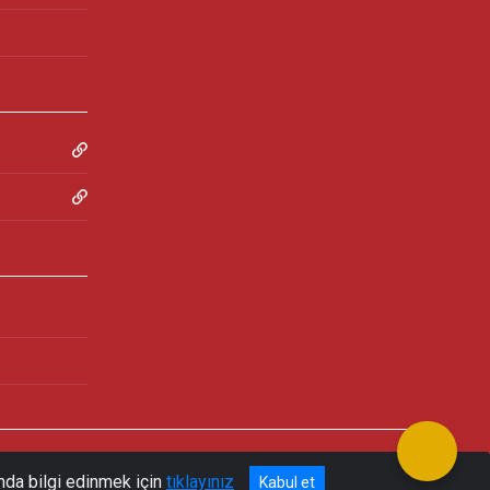
nda bilgi edinmek için
tıklayınız
Kabul et