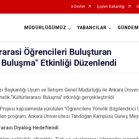
e-Devlet
İçişleri Bakanlığı
G
MÜDÜRLÜĞÜMÜZ
YABANCILAR
GÜNDEM
İl Göç İdaresi Müdürlükleri
rarasi Öğrencileri Buluşturan
i Buluşma" Etkinliği Düzenlendi
esi Başkanlığı Uyum ve İletişim Genel Müdürlüğü ile Ankara Üniversi
elik "Kültürlerarası Buluşma" etkinliği gerçekleştirildi.
iği Projesi kapsamında yürütülen "Öğrencilere Yönelik Bilgilendirici 
len program, Ankara Üniversitesi Tandoğan Kampüsü Güneş Meyda
rarası Diyalog Hedeflendi