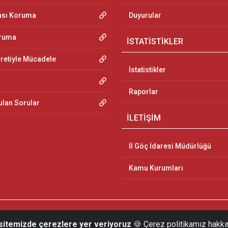
ası Koruma
Duyurular
oruma
İSTATİSTİKLER
aretiyle Mücadele
İstatistikler
Raporlar
ulan Sorular
İLETİŞİM
İl Göç İdaresi Müdürlüğü
Kamu Kurumları
 sitemizde çerezlere yer veriyoruz
🍪 Çerez politikamız hakkı