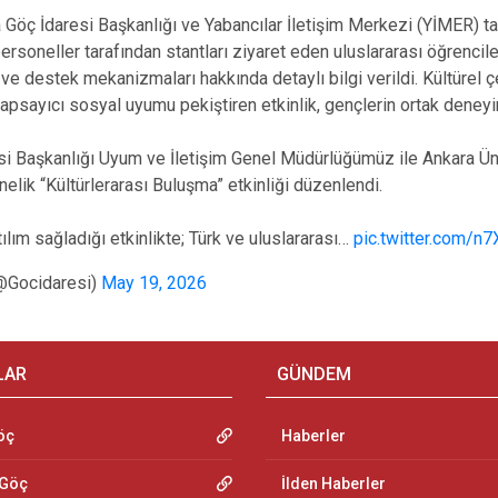
 Göç İdaresi Başkanlığı ve Yabancılar İletişim Merkezi (YİMER) ta
 personeller tarafından stantları ziyaret eden uluslararası öğrencil
ve destek mekanizmaları hakkında detaylı bilgi verildi. Kültürel çeş
psayıcı sosyal uyumu pekiştiren etkinlik, gençlerin ortak deneyi
esi Başkanlığı Uyum ve İletişim Genel Müdürlüğümüz ile Ankara Üniv
nelik “Kültürlerarası Buluşma” etkinliği düzenlendi.
ılım sağladığı etkinlikte; Türk ve uluslararası…
pic.twitter.com/n7
(@Gocidaresi)
May 19, 2026
LAR
GÜNDEM
öç
Haberler
 Göç
İlden Haberler