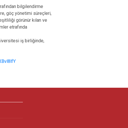
rafından bilgilendirme
ere, göç yönetimi süreçleri,
itliliği görünür kılan ve
mler etrafında
ersitesi iş birliğinde,
XBvl8lfY