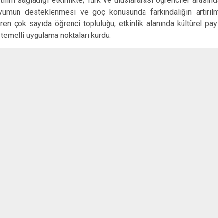
ılım sağladığı etkinlikte; Türk ve uluslararası öğrenciler arasınd
uyumun desteklenmesi ve göç konusunda farkındalığın artırılm
en çok sayıda öğrenci topluluğu, etkinlik alanında kültürel pay
temelli uygulama noktaları kurdu.