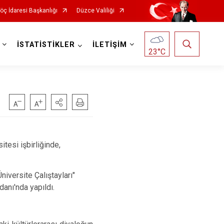
öç İdaresi Başkanlığı
Düzce Valiliği
İSTATİSTİKLER
İLETİŞİM
23
°C
tesi işbirliğinde,
Üniversite Çalıştayları"
nı'nda yapıldı.