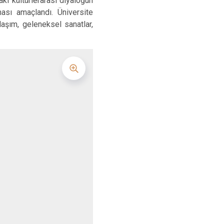
aki kültürlerarası diyaloğun
ası amaçlandı. Üniversite
laşım, geleneksel sanatlar,