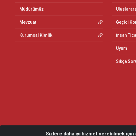
Müdürümüz
Uluslarar
Mevzuat
Geçici K
Kurumsal Kimlik
İnsan Tic
Uyum
Sıkça Sor
Sizlere daha iyi hizmet verebilmek için